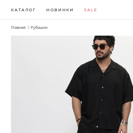
КАТАЛОГ
НОВИНКИ
SALE
НОВИНКИ
Брюки
Жилеты
Свитеры
Главная
Рубашки
Верхняя одежда
Кардиганы
Толстовки
SALE
Водолазки
Комплекты
Футболки
КАТАЛОГ
Джемперы
Лонгсливы
Шорты
Брюки
Джинсы
Поло
Аксессуары
Верхняя одежда
Джоггеры
Рубашки
Водолазки
Джемперы
Джинсы
Джоггеры
Жилеты
Кардиганы
Комплекты
Лонгсливы