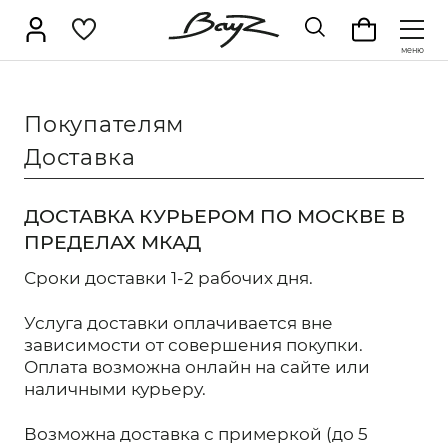
НОВИНКИ
Брюки
Верхняя одежда
В
Покупателям
Джемперы
Джинсы
Д
SALE
Доставка
Жилеты
Кардиганы
К
КАТАЛОГ
Лонгсливы
Поло
Р
Брюки
ДОСТАВКА КУРЬЕРОМ ПО МОСКВЕ В
Свитеры
Толстовки
Ф
ПРЕДЕЛАХ МКАД
Верхняя одежда
Шорты
Аксессуары
Сроки доставки 1-2 рабочих дня.
Водолазки
Услуга доставки оплачивается вне
Джемперы
зависимости от совершения покупки.
Джинсы
Оплата возможна онлайн на сайте или
наличными курьеру.
Джоггеры
Возможна доставка с примеркой (до 5
Жилеты