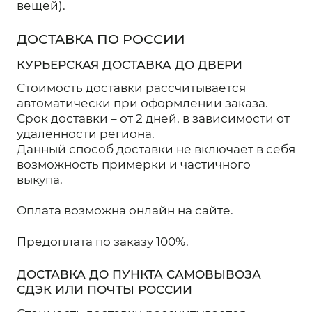
вещей).
Кардиганы
ДОСТАВКА ПО РОССИИ
Комплекты
КУРЬЕРСКАЯ ДОСТАВКА ДО ДВЕРИ
Лонгсливы
Стоимость доставки рассчитывается
автоматически при оформлении заказа.
Поло
Срок доставки – от 2 дней, в зависимости от
Рубашки
удалённости региона.
Данный способ доставки не включает в себя
Свитеры
возможность примерки и частичного
выкупа.
Толстовки
Оплата возможна онлайн на сайте.
Футболки
Шорты
Предоплата по заказу 100%.
Аксессуары
ДОСТАВКА ДО ПУНКТА САМОВЫВОЗА
СДЭК ИЛИ ПОЧТЫ РОССИИ