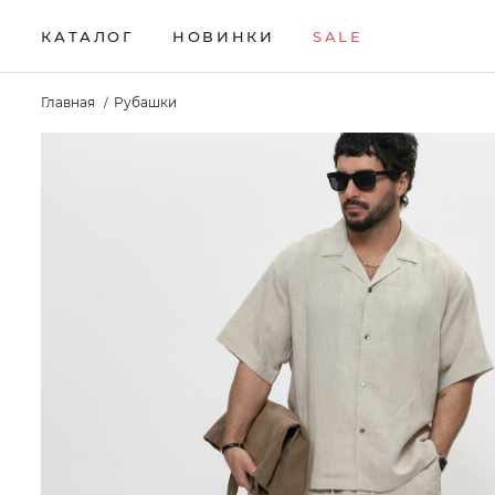
КАТАЛОГ
НОВИНКИ
SALE
НОВИНКИ
Брюки
Жилеты
Свитеры
Главная
Рубашки
Верхняя одежда
Кардиганы
Толстовки
SALE
Водолазки
Комплекты
Футболки
КАТАЛОГ
Джемперы
Лонгсливы
Шорты
Брюки
Джинсы
Поло
Аксессуары
Верхняя одежда
Джоггеры
Рубашки
Водолазки
Джемперы
Джинсы
Джоггеры
Жилеты
Кардиганы
Комплекты
Лонгсливы