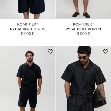
Кардиганы
Комплекты
КОМПЛЕКТ
КОМПЛЕКТ
Лонгсливы
РУБАШКА+ШОРТЫ
РУБАШКА+ШОРТЫ
11 000 ₽
11 000 ₽
Поло
Рубашки
Свитеры
Толстовки
Футболки
Шорты
Аксессуары