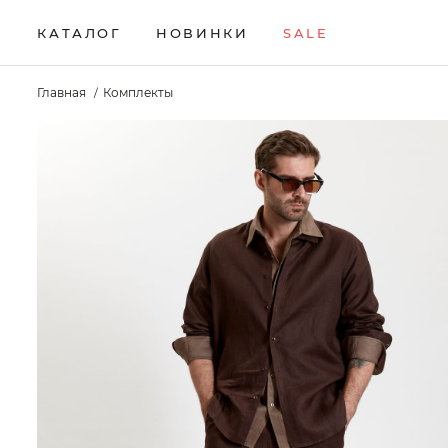
КАТАЛОГ
НОВИНКИ
SALE
НОВИНКИ
Брюки
Жилеты
Свитеры
Главная
Комплекты
Верхняя одежда
Кардиганы
Толстовки
SALE
Водолазки
Комплекты
Футболки
КАТАЛОГ
Джемперы
Лонгсливы
Шорты
Брюки
Джинсы
Поло
Аксессуары
Верхняя одежда
Джоггеры
Рубашки
Водолазки
Джемперы
Джинсы
Джоггеры
Жилеты
Кардиганы
Комплекты
Лонгсливы