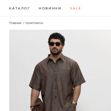
КАТАЛОГ
НОВИНКИ
SALE
НОВИНКИ
Брюки
Жилеты
Свитеры
Главная
Комплекты
Верхняя одежда
Кардиганы
Толстовки
SALE
Водолазки
Комплекты
Футболки
КАТАЛОГ
Джемперы
Лонгсливы
Шорты
Брюки
Джинсы
Поло
Аксессуары
Верхняя одежда
Джоггеры
Рубашки
Водолазки
Джемперы
Джинсы
Джоггеры
Жилеты
Кардиганы
Комплекты
Лонгсливы