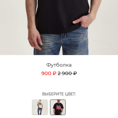
Кардиганы
Комплекты
Лонгсливы
Поло
Рубашки
Свитеры
Футболка
Толстовки
900 ₽
2 900 ₽
Футболки
Шорты
ВЫБЕРИТЕ ЦВЕТ:
Аксессуары