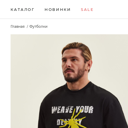
КАТАЛОГ
НОВИНКИ
SALE
НОВИНКИ
Брюки
Жилеты
Свитеры
Главная
Футболки
Верхняя одежда
Кардиганы
Толстовки
SALE
Водолазки
Комплекты
Футболки
КАТАЛОГ
Джемперы
Лонгсливы
Шорты
Брюки
Джинсы
Поло
Аксессуары
Верхняя одежда
Джоггеры
Рубашки
Водолазки
Джемперы
Джинсы
Джоггеры
Жилеты
Кардиганы
Комплекты
Лонгсливы