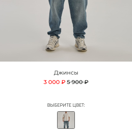
Кардиганы
Комплекты
Лонгсливы
Поло
Рубашки
Свитеры
Джинсы
Толстовки
3 000 ₽
5 900 ₽
Футболки
Шорты
ВЫБЕРИТЕ ЦВЕТ:
Аксессуары