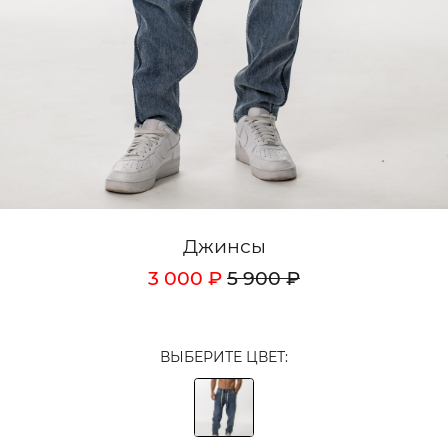
Кардиганы
Комплекты
Лонгсливы
Поло
Рубашки
Свитеры
Джинсы
Толстовки
3 000 ₽
5 900 ₽
Футболки
Шорты
ВЫБЕРИТЕ ЦВЕТ:
Аксессуары