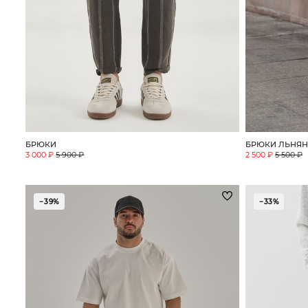
Поло
Рубашки
Свитеры
Толстовки
Футболки
Шорты
БРЮКИ
БРЮКИ ЛЬНЯ
Аксессуары
3 000 ₽
5 900 ₽
2 500 ₽
5 500 ₽
−39%
−33%