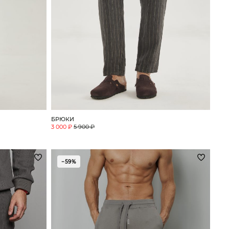
БРЮКИ
3 000 ₽
5 900 ₽
−59%