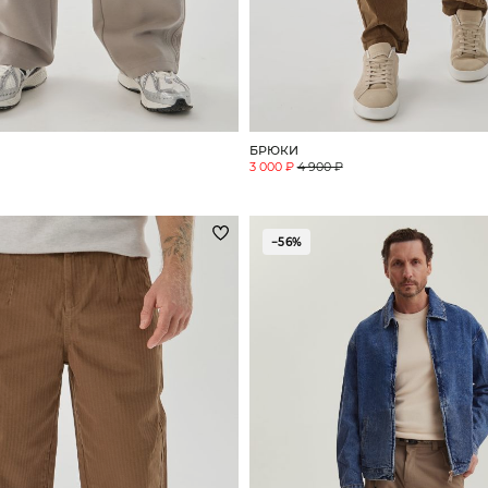
БРЮКИ
3 000 ₽
4 900 ₽
−56%