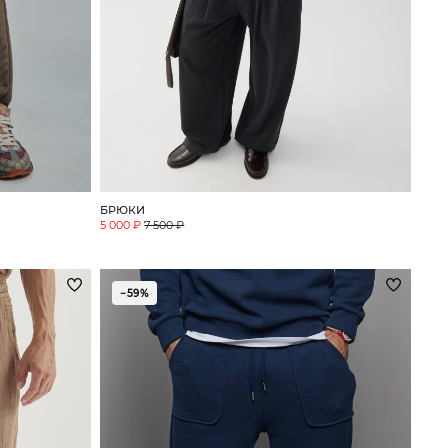
БРЮКИ
5 000 ₽
7 500 ₽
−59%