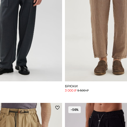
БРЮКИ
3 000 ₽
5 500 ₽
−56%