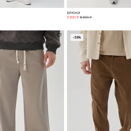
БРЮКИ
5 900 ₽
8 500 ₽
−39%