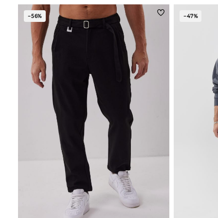
−56%
−47%