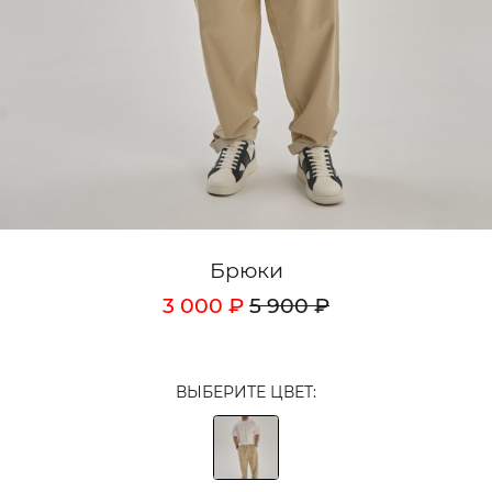
Кардиганы
Комплекты
Лонгсливы
Поло
Рубашки
Свитеры
Брюки
Толстовки
3 000 ₽
5 900 ₽
Футболки
Шорты
ВЫБЕРИТЕ ЦВЕТ:
Аксессуары