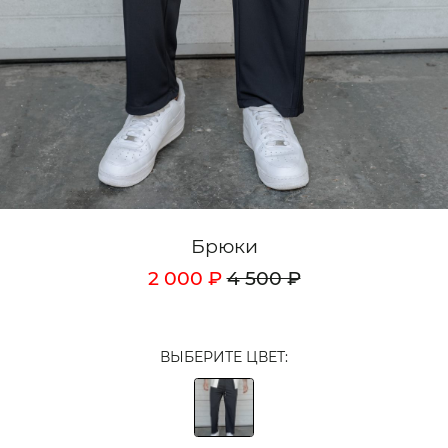
Кардиганы
Комплекты
Лонгсливы
Поло
Рубашки
Свитеры
Брюки
Толстовки
2 000 ₽
4 500 ₽
Футболки
Шорты
ВЫБЕРИТЕ ЦВЕТ:
Аксессуары