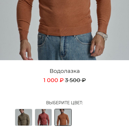
Кардиганы
Комплекты
Лонгсливы
Поло
Рубашки
Свитеры
Водолазка
Толстовки
1 000 ₽
3 500 ₽
Футболки
Шорты
ВЫБЕРИТЕ ЦВЕТ:
Аксессуары