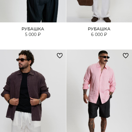
Кардиганы
Комплекты
РУБАШКА
РУБАШКА
Лонгсливы
5 000 ₽
6 000 ₽
Поло
Рубашки
Свитеры
Толстовки
Футболки
Шорты
Аксессуары