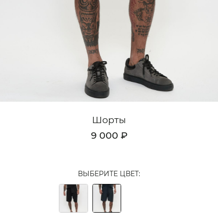
Кардиганы
Комплекты
Лонгсливы
Поло
Рубашки
Свитеры
Шорты
Толстовки
9 000 ₽
Футболки
Шорты
ВЫБЕРИТЕ ЦВЕТ:
Аксессуары