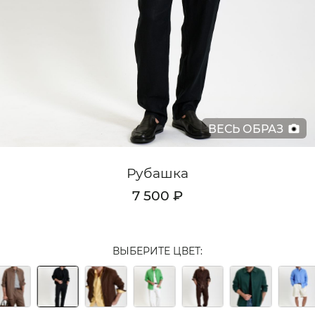
Кардиганы
Комплекты
Лонгсливы
Поло
ВЕСЬ ОБРАЗ
Рубашки
Свитеры
Рубашка
Толстовки
7 500 ₽
Футболки
Шорты
ВЫБЕРИТЕ ЦВЕТ:
Аксессуары