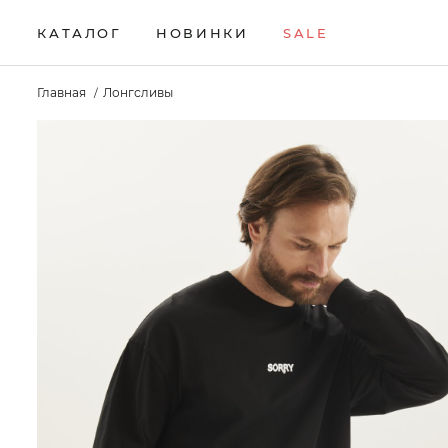
КАТАЛОГ
НОВИНКИ
SALE
НОВИНКИ
Брюки
Жилеты
Свитеры
Главная
Лонгсливы
Верхняя одежда
Кардиганы
Толстовки
SALE
Водолазки
Комплекты
Футболки
КАТАЛОГ
Джемперы
Лонгсливы
Шорты
Брюки
Джинсы
Поло
Аксессуары
Верхняя одежда
Джоггеры
Рубашки
Водолазки
Джемперы
Джинсы
Джоггеры
Жилеты
Кардиганы
Комплекты
Лонгсливы