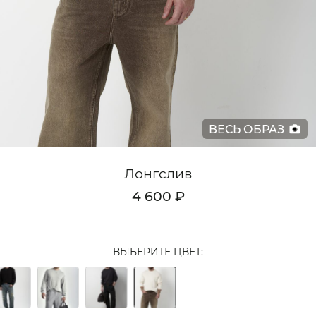
Кардиганы
Комплекты
Лонгсливы
Поло
ВЕСЬ ОБРАЗ
Рубашки
Свитеры
Лонгслив
Толстовки
4 600 ₽
Футболки
Шорты
ВЫБЕРИТЕ ЦВЕТ:
Аксессуары