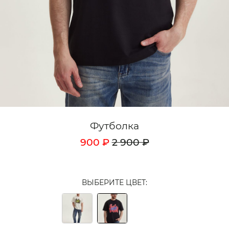
Кардиганы
Комплекты
Лонгсливы
Поло
Рубашки
Свитеры
Футболка
Толстовки
900 ₽
2 900 ₽
Футболки
Шорты
ВЫБЕРИТЕ ЦВЕТ:
Аксессуары