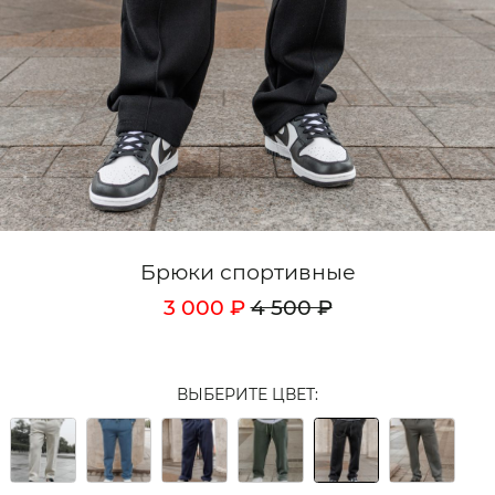
Кардиганы
Комплекты
Лонгсливы
Поло
Рубашки
Свитеры
Брюки спортивные
Толстовки
3 000 ₽
4 500 ₽
Футболки
Шорты
ВЫБЕРИТЕ ЦВЕТ:
Аксессуары