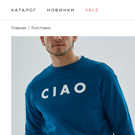
КАТАЛОГ
НОВИНКИ
SALE
НОВИНКИ
Брюки
Жилеты
Свитеры
Главная
Толстовки
Верхняя одежда
Кардиганы
Толстовки
SALE
Водолазки
Комплекты
Футболки
КАТАЛОГ
Джемперы
Лонгсливы
Шорты
Брюки
Джинсы
Поло
Аксессуары
Верхняя одежда
Джоггеры
Рубашки
Водолазки
Джемперы
Джинсы
Джоггеры
Жилеты
Кардиганы
Комплекты
Лонгсливы