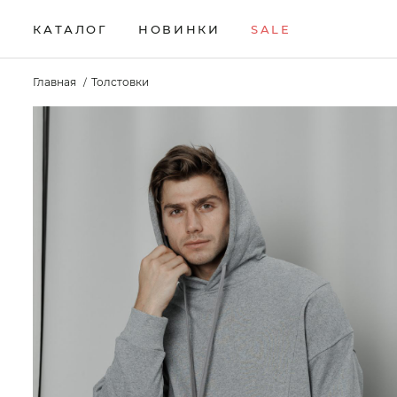
КАТАЛОГ
НОВИНКИ
SALE
НОВИНКИ
Брюки
Жилеты
Свитеры
Главная
Толстовки
Верхняя одежда
Кардиганы
Толстовки
SALE
Водолазки
Комплекты
Футболки
КАТАЛОГ
Джемперы
Лонгсливы
Шорты
Брюки
Джинсы
Поло
Аксессуары
Верхняя одежда
Джоггеры
Рубашки
Водолазки
Джемперы
Джинсы
Джоггеры
Жилеты
Кардиганы
Комплекты
Лонгсливы