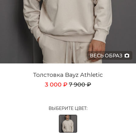
Кардиганы
Комплекты
Лонгсливы
Поло
ВЕСЬ ОБРАЗ
Рубашки
Свитеры
Толстовка Bayz Athletic
Толстовки
3 000 ₽
7 900 ₽
Футболки
Шорты
ВЫБЕРИТЕ ЦВЕТ:
Аксессуары