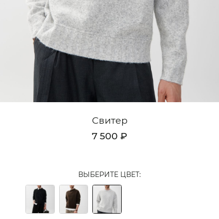
Кардиганы
Комплекты
Лонгсливы
Поло
Рубашки
Свитеры
Свитер
Толстовки
7 500 ₽
Футболки
Шорты
ВЫБЕРИТЕ ЦВЕТ:
Аксессуары