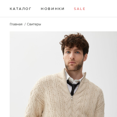
КАТАЛОГ
НОВИНКИ
SALE
НОВИНКИ
Брюки
Жилеты
Свитеры
Главная
Свитеры
Верхняя одежда
Кардиганы
Толстовки
SALE
Водолазки
Комплекты
Футболки
КАТАЛОГ
Джемперы
Лонгсливы
Шорты
Брюки
Джинсы
Поло
Аксессуары
Верхняя одежда
Джоггеры
Рубашки
Водолазки
Джемперы
Джинсы
Джоггеры
Жилеты
Кардиганы
Комплекты
Лонгсливы