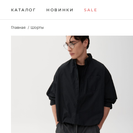
КАТАЛОГ
НОВИНКИ
SALE
НОВИНКИ
Брюки
Жилеты
Свитеры
Главная
Шорты
Верхняя одежда
Кардиганы
Толстовки
SALE
Водолазки
Комплекты
Футболки
КАТАЛОГ
Джемперы
Лонгсливы
Шорты
Брюки
Джинсы
Поло
Аксессуары
Верхняя одежда
Джоггеры
Рубашки
Водолазки
Джемперы
Джинсы
Джоггеры
Жилеты
Кардиганы
Комплекты
Лонгсливы