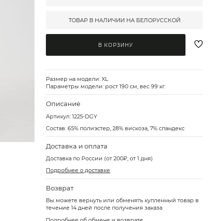
ТОВАР В НАЛИЧИИ НА БЕЛОРУССКОЙ
В КОРЗИНУ
Размер на модели: XL
Параметры модели: рост 190 см, вес 99 кг.
Описание
Артикул:
1225-DGY
Состав: 65% полиэстер, 28% вискоза, 7% спандекс
Доставка и оплата
Доставка по России (от 200₽, от 1 дня)
Подробнее о доставке
Возврат
Вы можете вернуть или обменять купленный товар в
течение 14 дней после получения заказа
Подробнее об обмене и возврате