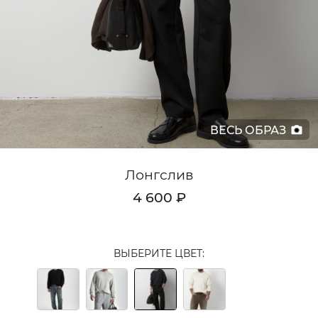
Кардиганы
Комплекты
Лонгсливы
Поло
ВЕСЬ ОБРАЗ
Рубашки
Свитеры
Лонгслив
Толстовки
4 600 ₽
Футболки
Шорты
ВЫБЕРИТЕ ЦВЕТ:
Аксессуары