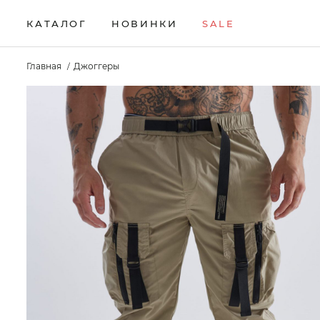
КАТАЛОГ
НОВИНКИ
SALE
НОВИНКИ
Брюки
Жилеты
Свитеры
Главная
Джоггеры
Верхняя одежда
Кардиганы
Толстовки
SALE
Водолазки
Комплекты
Футболки
КАТАЛОГ
Джемперы
Лонгсливы
Шорты
Брюки
Джинсы
Поло
Аксессуары
Верхняя одежда
Джоггеры
Рубашки
Водолазки
Джемперы
Джинсы
Джоггеры
Жилеты
Кардиганы
Комплекты
Лонгсливы