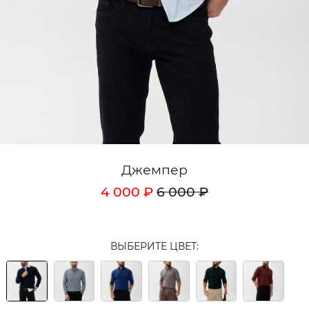
Кардиганы
Комплекты
Лонгсливы
Поло
Рубашки
Свитеры
Джемпер
Толстовки
4 000 ₽
6 000 ₽
Футболки
Шорты
ВЫБЕРИТЕ ЦВЕТ:
Аксессуары