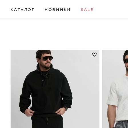
КАТАЛОГ
НОВИНКИ
SALE
НОВИНКИ
Брюки
Жилеты
Свитеры
Верхняя одежда
Кардиганы
Толстовки
SALE
Водолазки
Комплекты
Футболки
КАТАЛОГ
Джемперы
Лонгсливы
Шорты
Брюки
Джинсы
Поло
Аксессуары
Верхняя одежда
Джоггеры
Рубашки
Водолазки
Джемперы
Джинсы
Джоггеры
Жилеты
Кардиганы
Комплекты
Лонгсливы