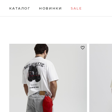
КАТАЛОГ
НОВИНКИ
SALE
НОВИНКИ
Брюки
Жилеты
Свитеры
Верхняя одежда
Кардиганы
Толстовки
SALE
Водолазки
Комплекты
Футболки
КАТАЛОГ
Джемперы
Лонгсливы
Шорты
Брюки
Джинсы
Поло
Аксессуары
Верхняя одежда
Джоггеры
Рубашки
Водолазки
Джемперы
Джинсы
Джоггеры
Жилеты
Кардиганы
Комплекты
Лонгсливы