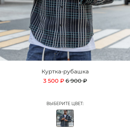
Кардиганы
Комплекты
Лонгсливы
Поло
Рубашки
Свитеры
Куртка-рубашка
Толстовки
3 500 ₽
6 900 ₽
Футболки
Шорты
ВЫБЕРИТЕ ЦВЕТ:
Аксессуары