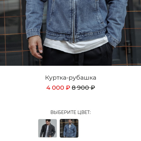
Кардиганы
Комплекты
Лонгсливы
Поло
Рубашки
Свитеры
Куртка-рубашка
Толстовки
4 000 ₽
8 900 ₽
Футболки
Шорты
ВЫБЕРИТЕ ЦВЕТ:
Аксессуары