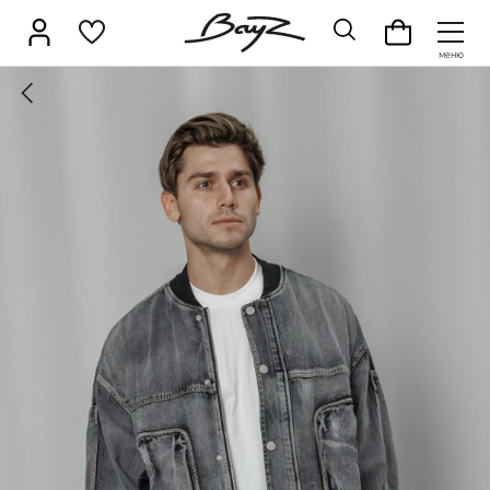
НОВИНКИ
Брюки
Верхняя одежда
В
Джемперы
Джинсы
Д
SALE
Жилеты
Кардиганы
К
КАТАЛОГ
Лонгсливы
Поло
Р
Брюки
Свитеры
Толстовки
Ф
Верхняя одежда
Шорты
Аксессуары
Водолазки
Джемперы
Джинсы
Джоггеры
Жилеты