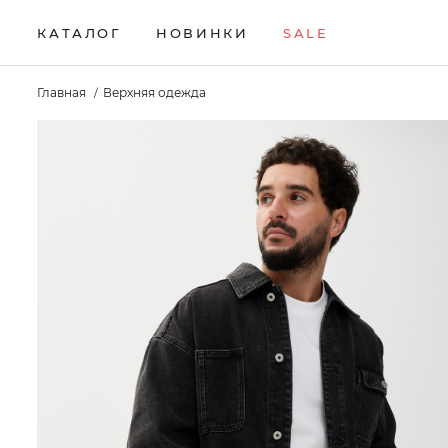
КАТАЛОГ
НОВИНКИ
SALE
НОВИНКИ
Брюки
Жилеты
Свитеры
Главная
Верхняя одежда
Верхняя одежда
Кардиганы
Толстовки
SALE
Водолазки
Комплекты
Футболки
КАТАЛОГ
Джемперы
Лонгсливы
Шорты
Брюки
Джинсы
Поло
Аксессуары
Верхняя одежда
Джоггеры
Рубашки
Водолазки
Джемперы
Джинсы
Джоггеры
Жилеты
Кардиганы
Комплекты
Лонгсливы