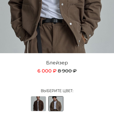
Кардиганы
Комплекты
Лонгсливы
Поло
Рубашки
Свитеры
Блейзер
Толстовки
6 000 ₽
8 900 ₽
Футболки
Шорты
ВЫБЕРИТЕ ЦВЕТ:
Аксессуары