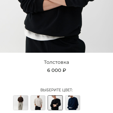
Кардиганы
Комплекты
Лонгсливы
Поло
Рубашки
Свитеры
Толстовка
Толстовки
6 000 ₽
Футболки
Шорты
ВЫБЕРИТЕ ЦВЕТ:
Аксессуары