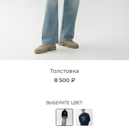
Кардиганы
Комплекты
Лонгсливы
Поло
Рубашки
Свитеры
Толстовка
Толстовки
8 500 ₽
Футболки
Шорты
ВЫБЕРИТЕ ЦВЕТ:
Аксессуары