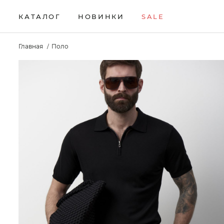
КАТАЛОГ
НОВИНКИ
SALE
НОВИНКИ
Брюки
Жилеты
Свитеры
Главная
Поло
Верхняя одежда
Кардиганы
Толстовки
SALE
Водолазки
Комплекты
Футболки
КАТАЛОГ
Джемперы
Лонгсливы
Шорты
Брюки
Джинсы
Поло
Аксессуары
Верхняя одежда
Джоггеры
Рубашки
Водолазки
Джемперы
Джинсы
Джоггеры
Жилеты
Кардиганы
Комплекты
Лонгсливы