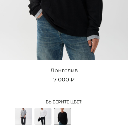
Кардиганы
Комплекты
Лонгсливы
Поло
Рубашки
Свитеры
Лонгслив
Толстовки
7 000 ₽
Футболки
Шорты
ВЫБЕРИТЕ ЦВЕТ:
Аксессуары