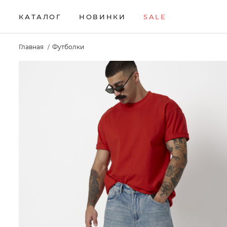
КАТАЛОГ
НОВИНКИ
SALE
НОВИНКИ
Брюки
Жилеты
Свитеры
Главная
Футболки
Верхняя одежда
Кардиганы
Толстовки
SALE
Водолазки
Комплекты
Футболки
КАТАЛОГ
Джемперы
Лонгсливы
Шорты
Брюки
Джинсы
Поло
Аксессуары
Верхняя одежда
Джоггеры
Рубашки
Водолазки
Джемперы
Джинсы
Джоггеры
Жилеты
Кардиганы
Комплекты
Лонгсливы