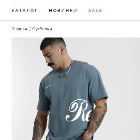
КАТАЛОГ
НОВИНКИ
SALE
НОВИНКИ
Брюки
Жилеты
Свитеры
Главная
Футболки
Верхняя одежда
Кардиганы
Толстовки
SALE
Водолазки
Комплекты
Футболки
КАТАЛОГ
Джемперы
Лонгсливы
Шорты
Брюки
Джинсы
Поло
Аксессуары
Верхняя одежда
Джоггеры
Рубашки
Водолазки
Джемперы
Джинсы
Джоггеры
Жилеты
Кардиганы
Комплекты
Лонгсливы