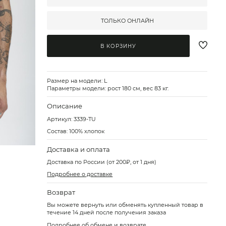
ТОЛЬКО ОНЛАЙН
В КОРЗИНУ
Размер на модели: L
Параметры модели: рост 180 см, вес 83 кг.
Описание
Артикул:
3339-TU
Состав: 100% хлопок
Доставка и оплата
Доставка по России (от 200₽, от 1 дня)
Подробнее о доставке
Возврат
Вы можете вернуть или обменять купленный товар в
течение 14 дней после получения заказа
Подробнее об обмене и возврате