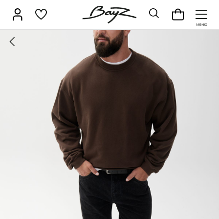
НОВИНКИ
Брюки
Верхняя одежда
В
Джемперы
Джинсы
Д
SALE
Жилеты
Кардиганы
К
КАТАЛОГ
Лонгсливы
Поло
Р
Брюки
Свитеры
Толстовки
Ф
Верхняя одежда
Шорты
Аксессуары
Водолазки
Джемперы
Джинсы
Джоггеры
Жилеты