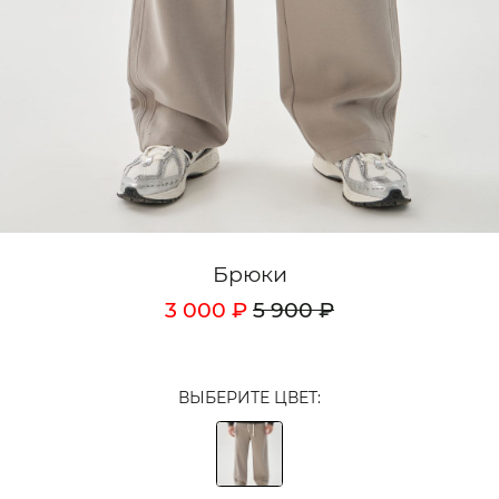
Кардиганы
Комплекты
Лонгсливы
Поло
Рубашки
Свитеры
Брюки
Толстовки
3 000 ₽
5 900 ₽
Футболки
Шорты
ВЫБЕРИТЕ ЦВЕТ:
Аксессуары