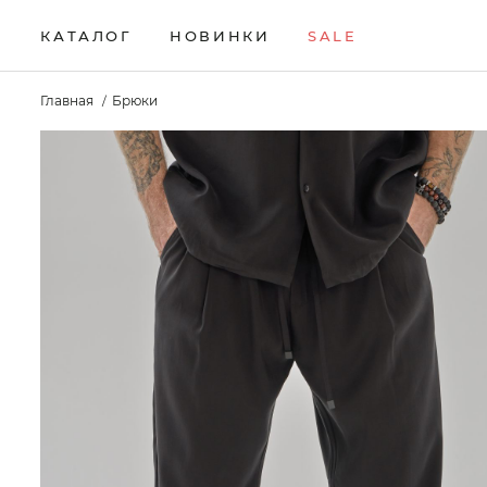
КАТАЛОГ
НОВИНКИ
SALE
НОВИНКИ
Брюки
Жилеты
Свитеры
Главная
Брюки
Верхняя одежда
Кардиганы
Толстовки
SALE
Водолазки
Комплекты
Футболки
КАТАЛОГ
Джемперы
Лонгсливы
Шорты
Брюки
Джинсы
Поло
Аксессуары
Верхняя одежда
Джоггеры
Рубашки
Водолазки
Джемперы
Джинсы
Джоггеры
Жилеты
Кардиганы
Комплекты
Лонгсливы